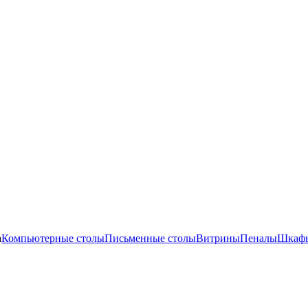
а
Компьютерные столы
Письменные столы
Витрины
Пеналы
Шкафы