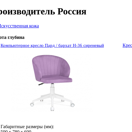
роизводитель Россия
скусственная кожа
ота
глубина
Компьютерное кресло Пард / бархат H-36 сиреневый
Кре
Габаритные размеры (мм):
590
х
780
х
600