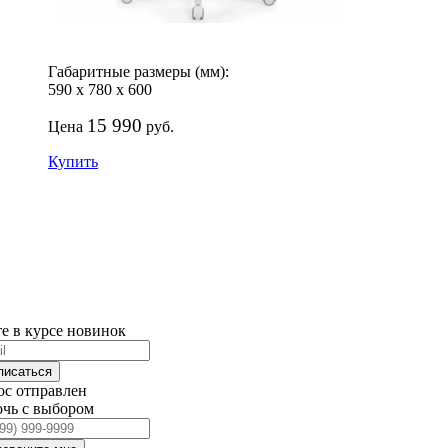
Габаритные размеры (мм):
590
х
780
х
600
15 990
Цена
руб.
Купить
те в курсе новинок
писаться
ос отправлен
чь с выбором