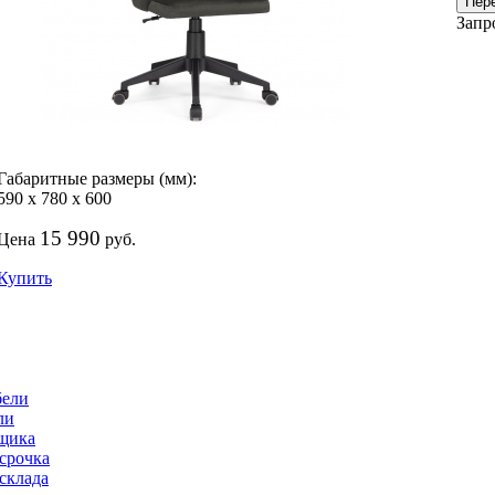
Пер
Запр
Габаритные размеры (мм):
590
х
780
х
600
15 990
Цена
руб.
Купить
бели
ли
щика
срочка
склада