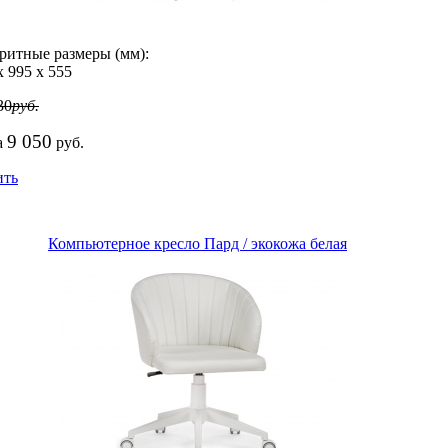
ритные размеры (мм):
х
995
х
555
30
руб.
9 050
а
руб.
ить
Компьютерное кресло Пард / экокожа белая