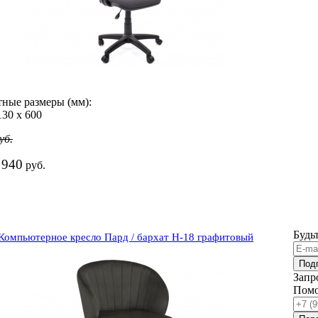
тные размеры (мм):
130
х
600
уб.
 940
руб.
Будь
Компьютерное кресло Пард / бархат H-18 графитовый
Под
Запр
Помо