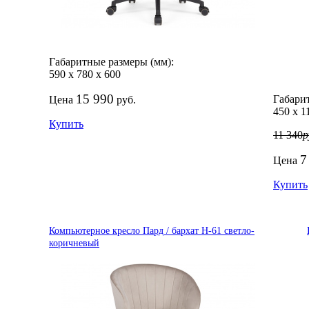
Габаритные размеры (мм):
590
х
780
х
600
15 990
Габари
Цена
руб.
450
х
1
Купить
11 340
р
7
Цена
Купить
Компьютерное кресло Пард / бархат H-61 светло-
коричневый