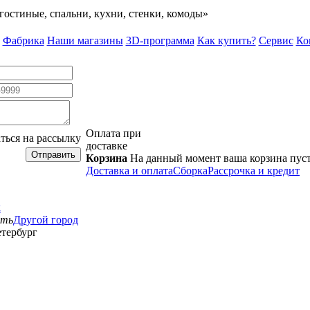
гостиные, спальни, кухни, стенки, комоды»
Фабрика
Наши магазины
3D-программа
Как купить?
Сервис
Ко
Оплата при
ться на рассылку
доставке
Отправить
Корзина
На данный момент ваша корзина пус
Доставка и оплата
Сборка
Рассрочка и кредит
к
сть
Другой город
тербург