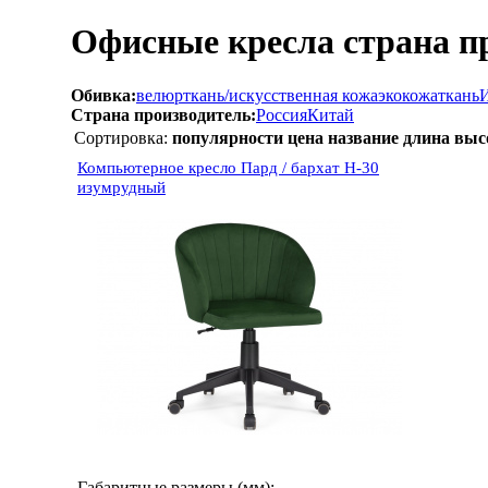
Офисные кресла страна п
Обивка:
велюр
ткань/искусственная кожа
экокожа
ткань
И
Страна производитель:
Россия
Китай
Сортировка:
популярности
цена
название
длина
выс
Компьютерное кресло Пард / бархат H-30
изумрудный
Габаритные размеры (мм):