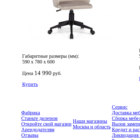
Габаритные размеры (мм):
590
х
780
х
600
14 990
Цена
руб.
Купить
Сервис
Фабрика
Доставка ме
Станьте дилером
Сборка мебе
Наши магазины
Откройте свой магазин
Вызов замер
Москва и область
Арендодателям
Кредит и рас
Отзывы
Ликвидация 