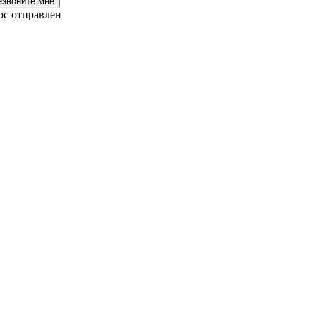
езвоните мне
ос отправлен